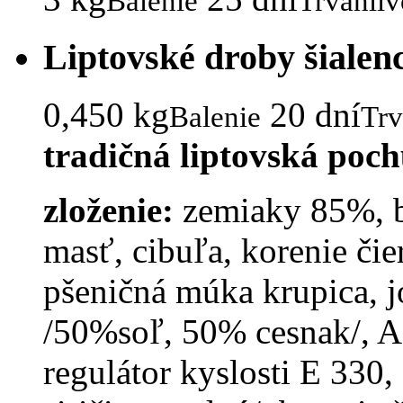
Balenie
Trvanliv
Liptovské droby šialen
0,450 kg
20 dní
Balenie
Trv
tradičná liptovská poc
zloženie:
zemiaky 85%, b
masť, cibuľa, korenie čie
pšeničná múka krupica, j
/50%soľ, 50% cesnak/, Ad
regulátor kyslosti E 330