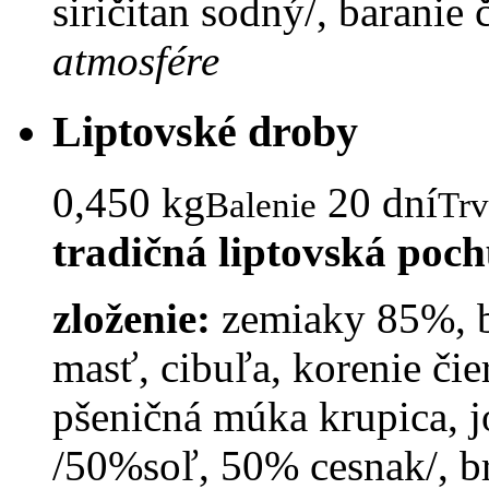
siričitan sodný/, baranie
atmosfére
Liptovské droby
0,450 kg
20 dní
Balenie
Trv
tradičná liptovská poc
zloženie:
zemiaky 85%, b
masť, cibuľa, korenie čie
pšeničná múka krupica, j
/50%soľ, 50% cesnak/, b