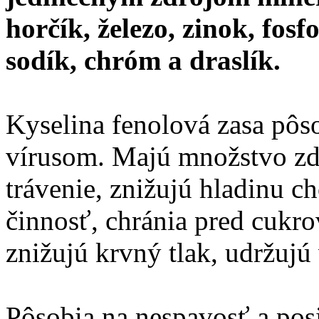
horčík, železo, zinok, fosf
sodík, chróm a draslík.
Kyselina fenolová zasa pôs
vírusom. Majú množstvo zd
trávenie, znižujú hladinu c
činnosť, chránia pred cukr
znižujú krvný tlak, udržujú
Pôsobia na nespavosť a pos