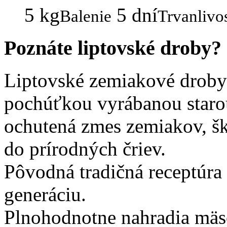
5 kg
5 dní
Balenie
Trvanlivo
Poznáte liptovské droby?
Liptovské zemiakové droby
pochúťkou vyrábanou star
ochutená zmes zemiakov, šk
do prírodných čriev.
Pôvodná tradičná receptúra 
generáciu.
Plnohodnotne nahradia mäsov