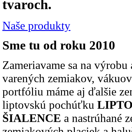
tvaroch.
Naše produkty
Sme tu od roku 2010
Zameriavame sa na výrobu 
varených zemiakov, vákuov
portfóliu máme aj ďalšie z
liptovskú pochúťku
LIPT
ŠIALENCE
a nastrúhané z
zemiakových placiek a halu