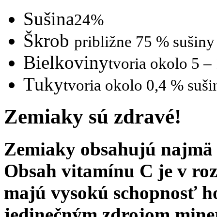
Sušina
24%
Škrob
približne 75 % sušiny
Bielkoviny
tvoria okolo 5 –
Tuky
tvoria okolo 0,4 % suši
Zemiaky sú zdravé!
Zemiaky obsahujú najmä v
Obsah vitamínu C je v ro
majú vysokú schopnosť ho
jedinečným zdrojom miner